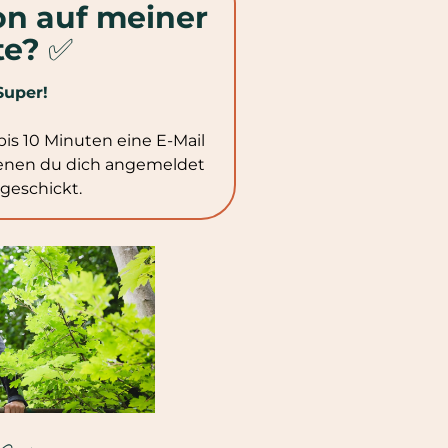
on auf meiner
te?
✅
Super!
is 10 Minuten eine E-Mail
denen du dich angemeldet
ugeschickt.