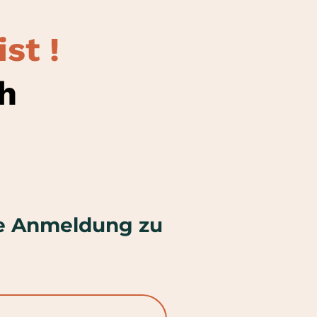
st !
ch
ine Anmeldung zu