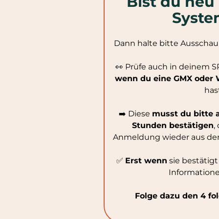
Bist du neu
Syst
Dann halte bitte Ausscha
👀 Prüfe auch in deinem
wenn du eine GMX oder 
has
➡️ Diese
musst du bitte 
Stunden bestätigen
,
Anmeldung wieder aus dem
✅
Erst wenn
sie bestätigt 
Information
Folge dazu den 4 fo