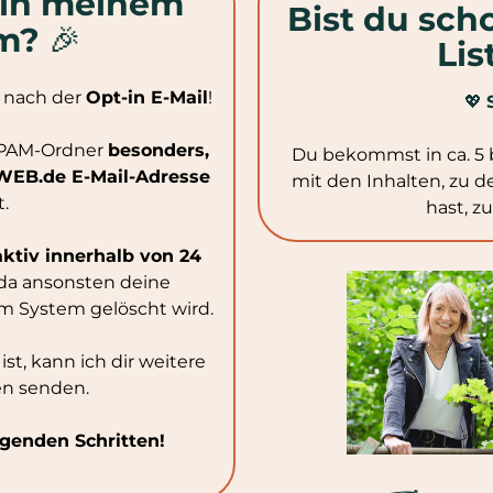
 in meinem
Bist du sch
em?
🎉
Lis
u nach der
Opt-in E-Mail
!
💖
 SPAM-Ordner
besonders,
Du bekommst in ca. 5 b
WEB.de E-Mail-Adresse
mit den Inhalten, zu 
t.
hast, z
aktiv innerhalb von 24
 da ansonsten deine
 System gelöscht wird.
ist, kann ich dir weitere
en senden.
lgenden Schritten!