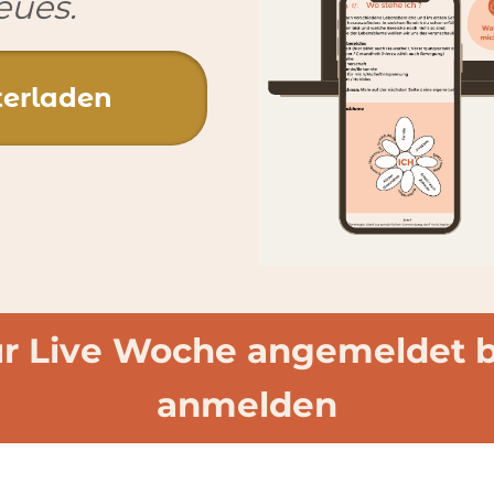
eues.
erladen
r Live Woche angemeldet bis
anmelden