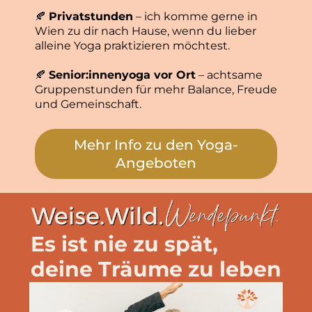
🍂
Privatstunden
– ich komme gerne in
Wien zu dir nach Hause, wenn du lieber
alleine Yoga praktizieren möchtest.
🍂
Senior:innenyoga vor Ort
– achtsame
Gruppenstunden für mehr Balance, Freude
und Gemeinschaft.
Mehr Info zu den Yoga-
Angeboten
Es ist nie zu spät,
deine Träume zu leben